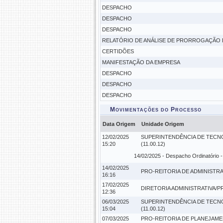
DESPACHO
DESPACHO
DESPACHO
RELATÓRIO DE ANÁLISE DE PRORROGAÇÃO 
CERTIDÕES
MANIFESTAÇÃO DA EMPRESA
DESPACHO
DESPACHO
DESPACHO
Movimentações do Processo
Data Origem
Unidade Origem
12/02/2025
SUPERINTENDÊNCIA DE TECN
15:20
(11.00.12)
14/02/2025 -
Despacho Ordinatório
-
14/02/2025
PRO-REITORIA DE ADMINISTRAC
16:16
17/02/2025
DIRETORIA ADMINISTRATIVA/PRA
12:36
06/03/2025
SUPERINTENDÊNCIA DE TECN
15:04
(11.00.12)
07/03/2025
PRO-REITORIA DE PLANEJAM