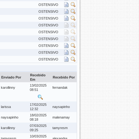
OSTENSIVO
OSTENSIVO
OSTENSIVO
OSTENSIVO
OSTENSIVO
OSTENSIVO
OSTENSIVO
OSTENSIVO
OSTENSIVO
Recebido
Enviado Por
Recebido Por
Em
13/02/2025
karollinny
fernandak
08:51
17/02/2025
larissa
naysapinho
12:32
18/02/2025
naysapinho
malenamay
08:18
07/03/2025
karollinny
tamyresm
09:25
10/03/2025
tamyresm
alexandre