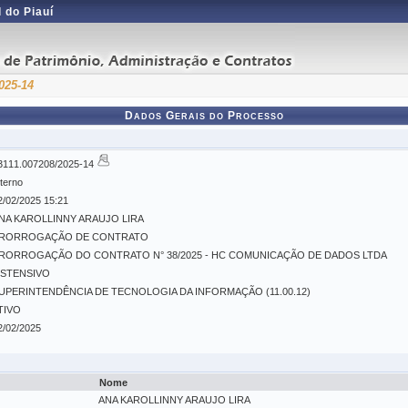
 do Piauí
025-14
Dados Gerais do Processo
3111.007208/2025-14
nterno
2/02/2025 15:21
NA KAROLLINNY ARAUJO LIRA
RORROGAÇÃO DE CONTRATO
RORROGAÇÃO DO CONTRATO N° 38/2025 - HC COMUNICAÇÃO DE DADOS LTDA
STENSIVO
UPERINTENDÊNCIA DE TECNOLOGIA DA INFORMAÇÃO (11.00.12)
TIVO
2/02/2025
Nome
ANA KAROLLINNY ARAUJO LIRA