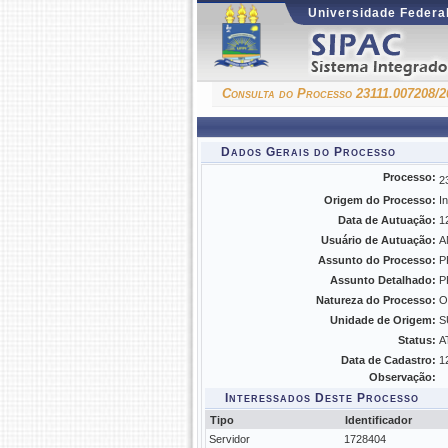
Universidade Federal
Consulta do Processo 23111.007208/2
Dados Gerais do Processo
Processo:
2
Origem do Processo:
I
Data de Autuação:
1
Usuário de Autuação:
A
Assunto do Processo:
P
Assunto Detalhado:
P
Natureza do Processo:
O
Unidade de Origem:
S
Status:
A
Data de Cadastro:
1
Observação:
Interessados Deste Processo
Tipo
Identificador
Servidor
1728404